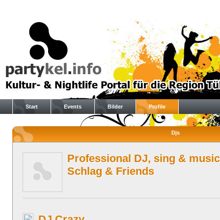
Start
Events
Bilder
Profile
Djs
Professional DJ, sing & music
Schlag & Friends
DJ Crazy