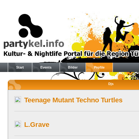
Start
Events
Bilder
Profile
Djs
Teenage Mutant Techno Turtles
L.Grave