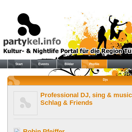
Start
Events
Bilder
Profile
Djs
Professional DJ, sing & music
Schlag & Friends
Robin Pfeiffer