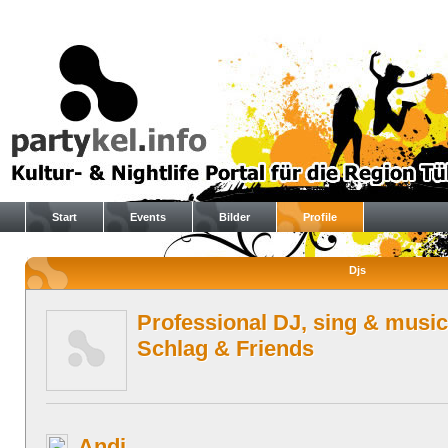
Start
Events
Bilder
Profile
Djs
Professional DJ, sing & music
Schlag & Friends
Andi