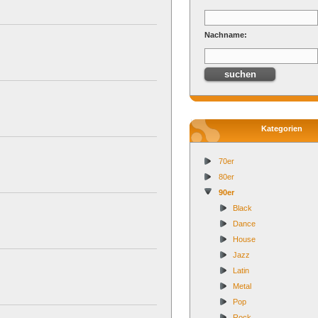
Nachname:
Kategorien
70er
80er
90er
Black
Dance
House
Jazz
Latin
Metal
Pop
Rock