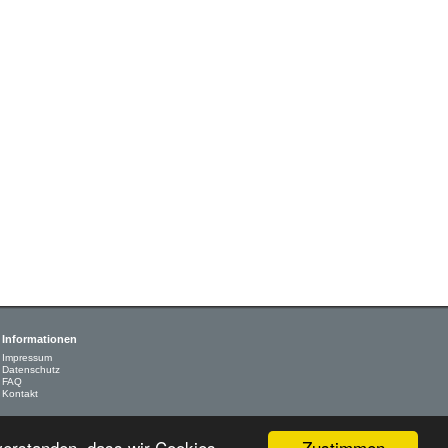
Informationen
Impressum
Datenschutz
FAQ
Kontakt
Zustimmen
nverstanden, dass wir Cookies