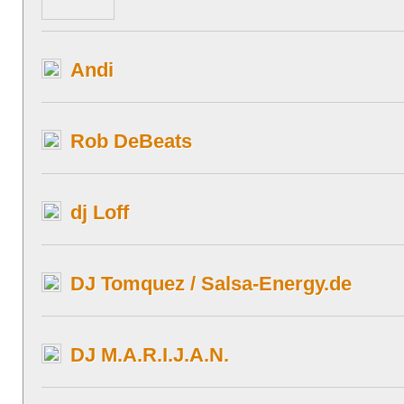
Andi
Rob DeBeats
dj Loff
DJ Tomquez / Salsa-Energy.de
DJ M.A.R.I.J.A.N.