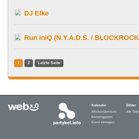
DJ Elke
Run iniQ (N.Y.A.D.S. / BLOCKROCK
1
2
Letzte Seite
Kalender
Bilder
Wochenübersicht
Alle Gale
Kinoprogramm
Event eintragen