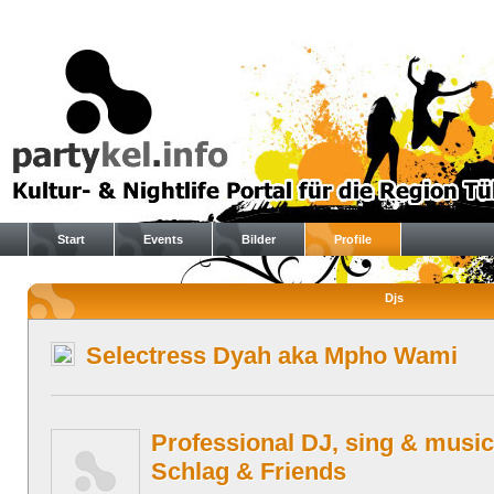
Start
Events
Bilder
Profile
Djs
Selectress Dyah aka Mpho Wami
Professional DJ, sing & music
Schlag & Friends