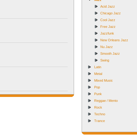
Acid Jazz
Chicago Jazz
Cool Jazz
Free Jazz
Jazzfunk
New Orleans Jazz
Nu Jazz
Smooth Jazz
Swing
Latin
Metal
Mixed Music
Pop
Punk
Reggae / Mento
Rock
Techno
Trance