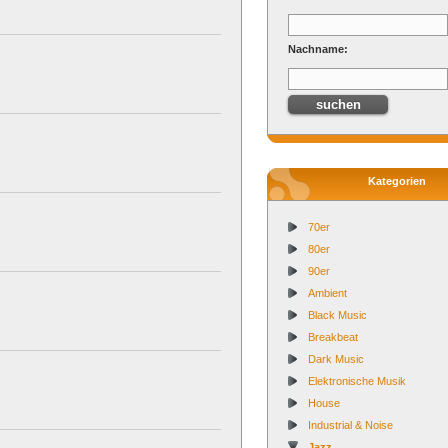
Nachname:
Kategorien
70er
80er
90er
Ambient
Black Music
Breakbeat
Dark Music
Elektronische Musik
House
Industrial & Noise
Jazz