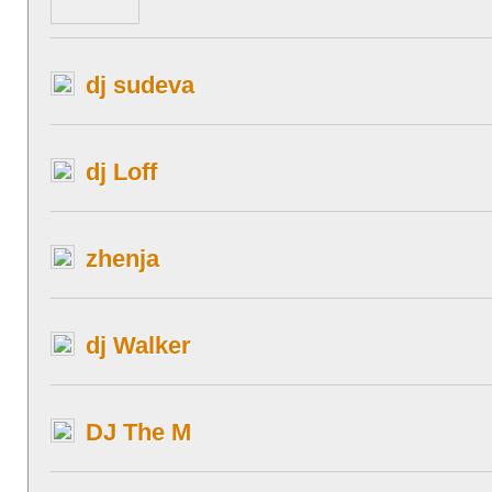
dj sudeva
dj Loff
zhenja
dj Walker
DJ The M