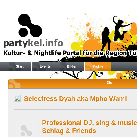
Start
Events
Bilder
Profile
Djs
Selectress Dyah aka Mpho Wami
Professional DJ, sing & music
Schlag & Friends