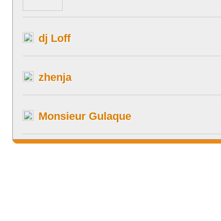
dj Loff
zhenja
Monsieur Gulaque