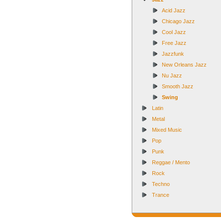
Acid Jazz
Chicago Jazz
Cool Jazz
Free Jazz
Jazzfunk
New Orleans Jazz
Nu Jazz
Smooth Jazz
Swing
Latin
Metal
Mixed Music
Pop
Punk
Reggae / Mento
Rock
Techno
Trance