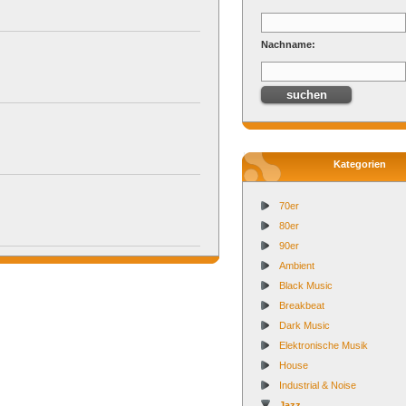
Nachname:
Kategorien
70er
80er
90er
Ambient
Black Music
Breakbeat
Dark Music
Elektronische Musik
House
Industrial & Noise
Jazz