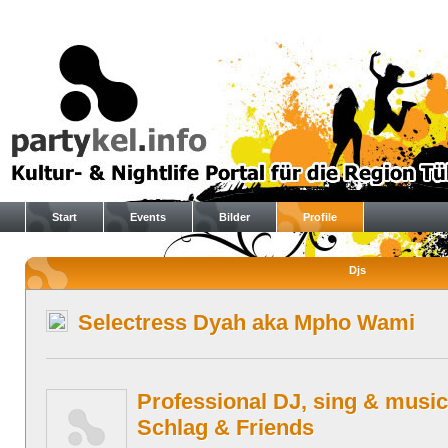
Start
Events
Bilder
Profile
Djs
Selectress Dyah aka Mpho Wami
Professional DJ, sing & music
Schlag & Friends