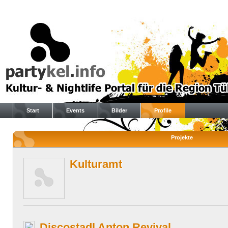
Start
Events
Bilder
Profile
Projekte
Kulturamt
Discostadl Anton Revival