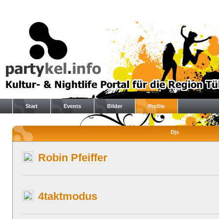
Start
Events
Bilder
Profile
Djs
Robin Pfeiffer
4taktmodus