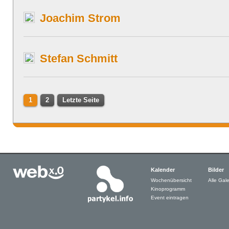
Joachim Strom
Stefan Schmitt
1
2
Letzte Seite
Kalender
Bilder
Wochenübersicht
Alle Gale
Kinoprogramm
Event eintragen