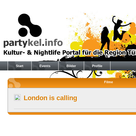
Start
Events
Bilder
Profile
Filme
London is calling