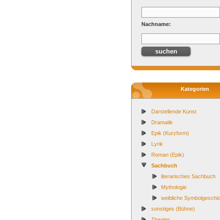
Nachname:
Kategorien
Darstellende Kunst
Dramatik
Epik (Kurzform)
Lyrik
Roman (Epik)
Sachbuch
literarisches Sachbuch
Mythologie
weibliche Symbolgeschi
sonstiges (Bühne)
Theater