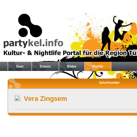
Start
Events
Bilder
Profile
Schriftsteller
Vera Zingsem