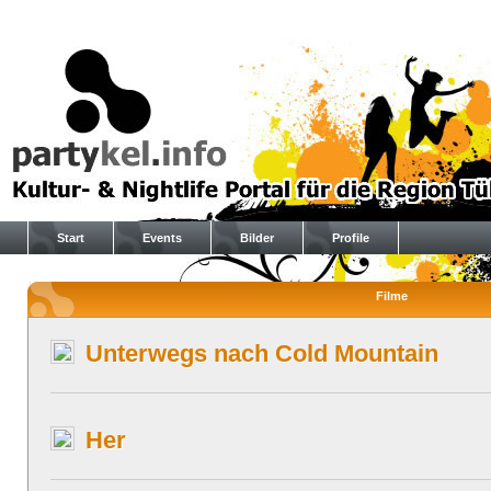
Start
Events
Bilder
Profile
Filme
Unterwegs nach Cold Mountain
Her