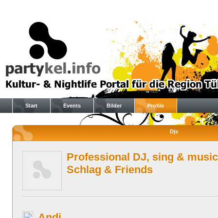
Start
Events
Bilder
Profile
Djs
Professional DJ, sing & music
Schlag & Friends
Andi