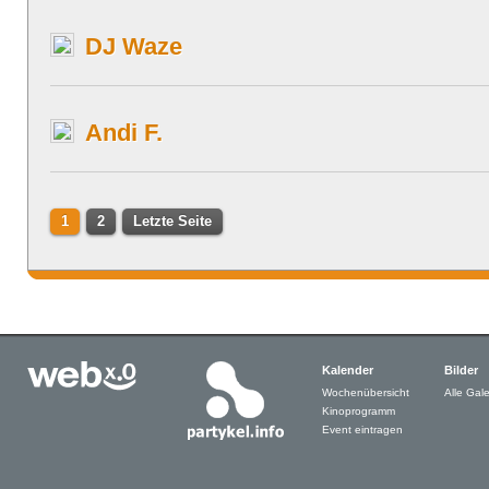
DJ Waze
Andi F.
1
2
Letzte Seite
Kalender
Bilder
Wochenübersicht
Alle Gale
Kinoprogramm
Event eintragen