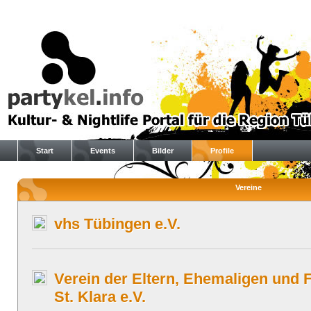
Start
Events
Bilder
Profile
Vereine
vhs Tübingen e.V.
Verein der Eltern, Ehemaligen und 
St. Klara e.V.