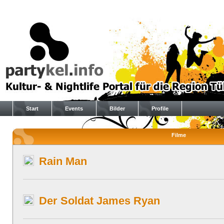
Start
Events
Bilder
Profile
Filme
Rain Man
Der Soldat James Ryan