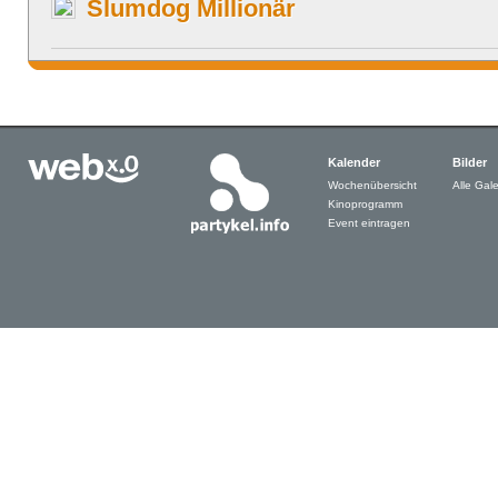
Slumdog Millionär
Kalender
Bilder
Wochenübersicht
Alle Gale
Kinoprogramm
Event eintragen