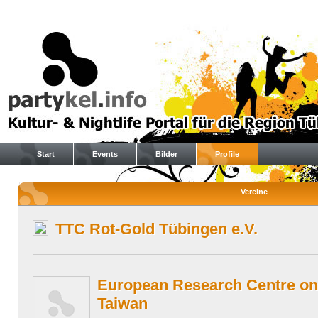
Start
Events
Bilder
Profile
Vereine
TTC Rot-Gold Tübingen e.V.
European Research Centre o
Taiwan