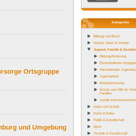
Kategorien
Bildung und Beruf
Heimat, Natur & Umwelt
Jugend, Familie & Soziale
Bildungsförderung
Ehrenamtliches Engage
ürsorge Ortsgruppe
internationaler Jugenda
Jugendarbeit
Kinderbetreuung
Schutz und Hilfe für Kind
Familien
soziale Interessenvertre
Kultur und Schule
Kunst & Kultur
Politik & Gesellschaft
enburg und Umgebung
Sport
Technik & Gesellschaft