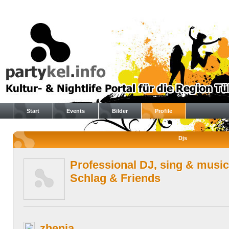
Start
Events
Bilder
Profile
Djs
Professional DJ, sing & music
Schlag & Friends
zhenja