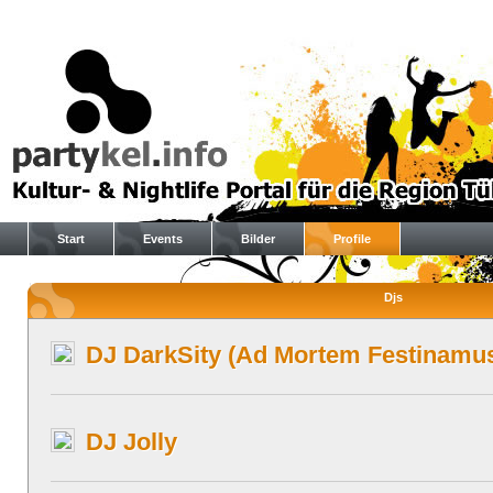
Start
Events
Bilder
Profile
Djs
DJ DarkSity (Ad Mortem Festinamus
DJ Jolly