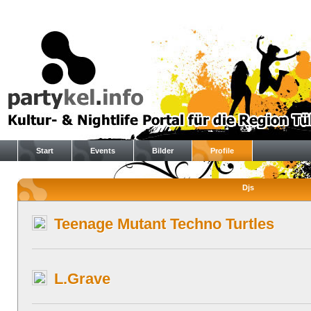
Start
Events
Bilder
Profile
Djs
Teenage Mutant Techno Turtles
L.Grave