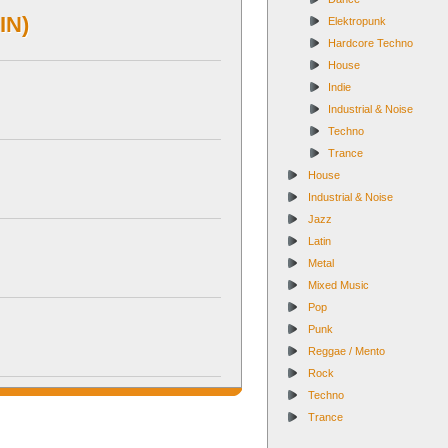
IN)
Elektropunk
Hardcore Techno
House
Indie
Industrial & Noise
Techno
Trance
House
Industrial & Noise
Jazz
Latin
Metal
Mixed Music
Pop
Punk
Reggae / Mento
Rock
Techno
Trance