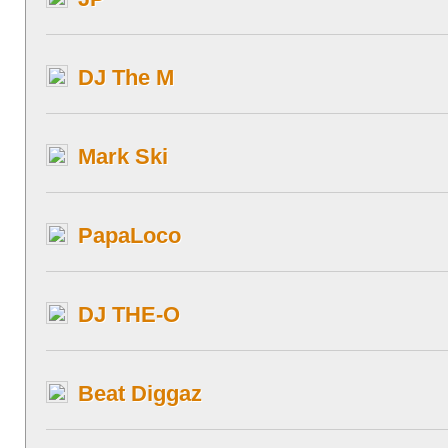
DJ The M
Mark Ski
PapaLoco
DJ THE-O
Beat Diggaz