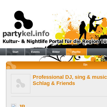
Start
Events
Bilder
Profile
Djs
Professional DJ, sing & music
Schlag & Friends
JP