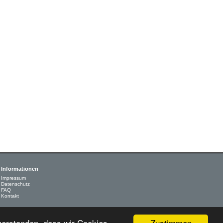
Informationen
Impressum
Datenschutz
FAQ
Kontakt
Zustimmen
nverstanden, dass wir Cookies