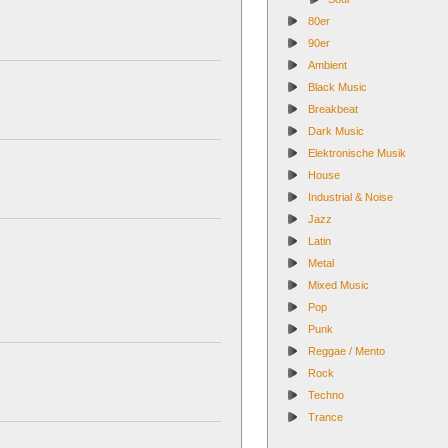
80er
90er
Ambient
Black Music
Breakbeat
Dark Music
Elektronische Musik
House
Industrial & Noise
Jazz
Latin
Metal
Mixed Music
Pop
Punk
Reggae / Mento
Rock
Techno
Trance