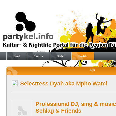
Start
Events
Bilder
Profile
Djs
Selectress Dyah aka Mpho Wami
Professional DJ, sing & music
Schlag & Friends