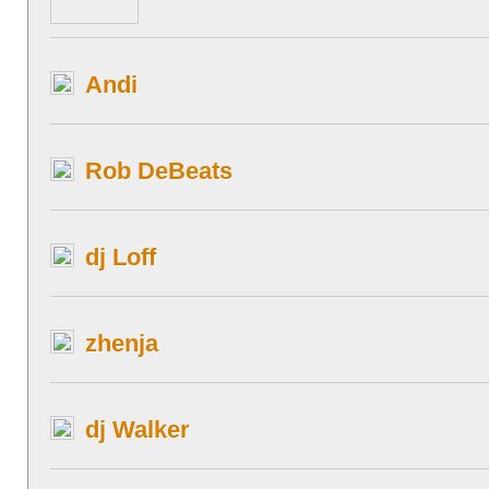
Andi
Rob DeBeats
dj Loff
zhenja
dj Walker