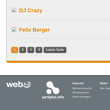
DJ Crazy
Felix Berger
1
2
3
4
Letzte Seite
Kalender
Bilder
Wochenübersicht
Alle Gale
Kinoprogramm
Event eintragen