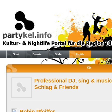
Start
Events
Bilder
Profile
Djs
Professional DJ, sing & music
Schlag & Friends
Robin Pfeiffer