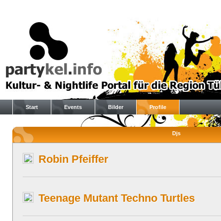
Start
Events
Bilder
Profile
Djs
Robin Pfeiffer
Teenage Mutant Techno Turtles