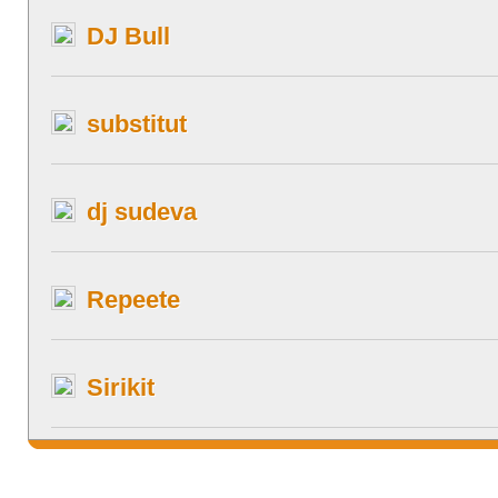
DJ Bull
substitut
dj sudeva
Repeete
Sirikit