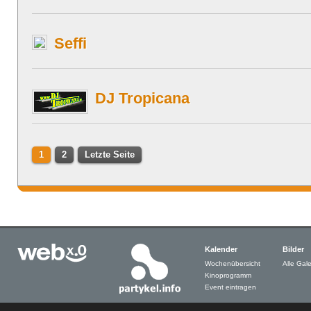
Seffi
DJ Tropicana
1
2
Letzte Seite
Kalender
Bilder
Wochenübersicht
Alle Gale
Kinoprogramm
Event eintragen