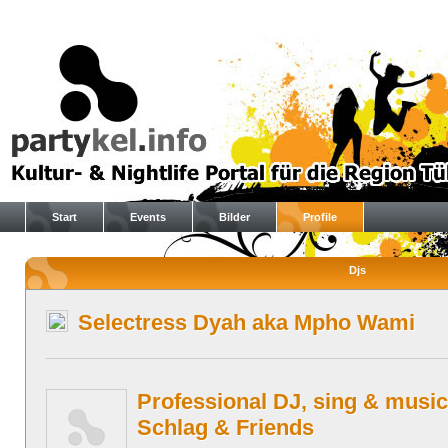
Start
Events
Bilder
Profile
Djs
Selectress Dyah aka Mpho Wami
Professional DJ, sing & music
Schlag & Friends