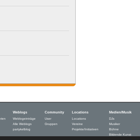
Weblogs
Community
Locations
Medien/Musik
rien
Weblogeinträge
User
Locations
DJs
Alle Weblogs
Gruppen
Vereine
Musiker
partykelblog
Projekte/Initiativen
Bühne
Bildende Kunst
Neue Medien