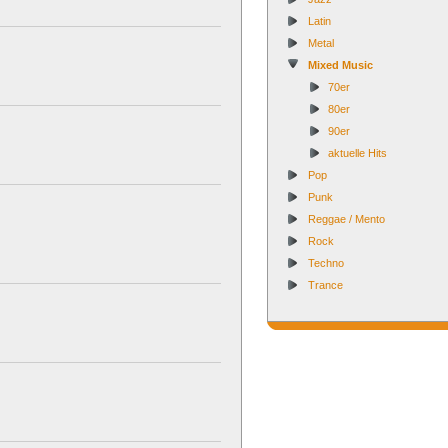
Latin
Metal
Mixed Music
70er
80er
90er
aktuelle Hits
Pop
Punk
Reggae / Mento
Rock
Techno
Trance