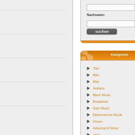
Nachname:
Kategorien
70er
80er
90er
Ambient
Black Music
Breakbeat
Dark Music
Elektronische Musik
House
Industrial & Noise
Jazz