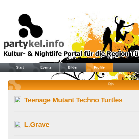
Start
Events
Bilder
Profile
Djs
Teenage Mutant Techno Turtles
L.Grave