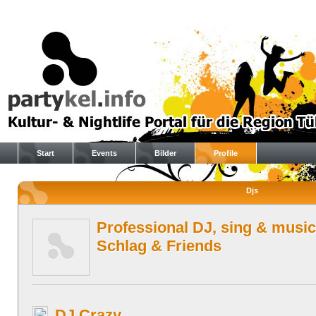
Start
Events
Bilder
Profile
Djs
Professional DJ, sing & music
Schlag & Friends
DJ Crazy