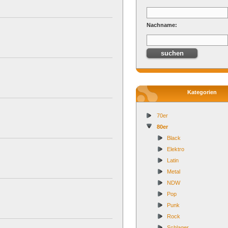
Nachname:
Kategorien
70er
80er
Black
Elektro
Latin
Metal
NDW
Pop
Punk
Rock
Schlager