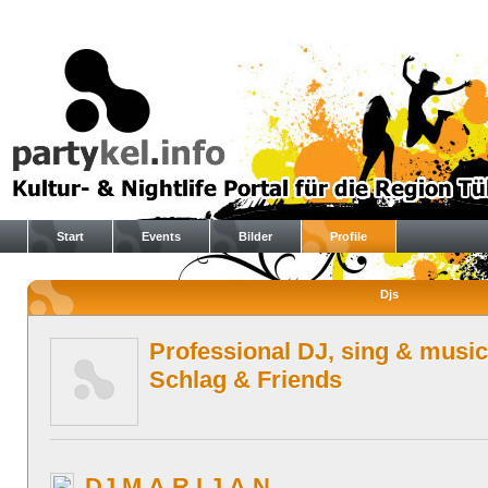
Start
Events
Bilder
Profile
Djs
Professional DJ, sing & music
Schlag & Friends
DJ M.A.R.I.J.A.N.