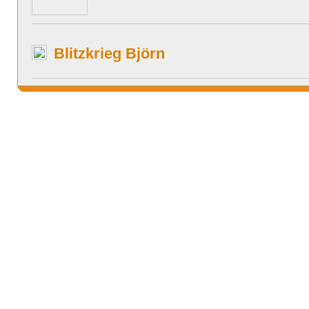
Blitzkrieg Björn