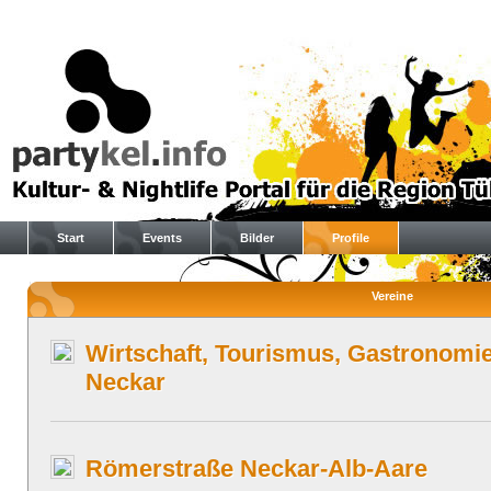
Start
Events
Bilder
Profile
Vereine
Wirtschaft, Tourismus, Gastronom
Neckar
Römerstraße Neckar-Alb-Aare