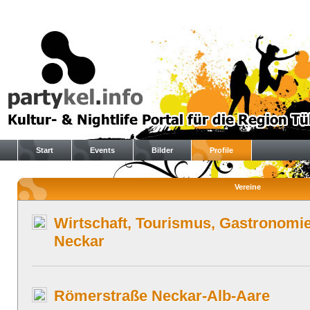
Start
Events
Bilder
Profile
Vereine
Wirtschaft, Tourismus, Gastronom
Neckar
Römerstraße Neckar-Alb-Aare