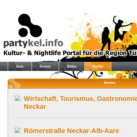
Start
Events
Bilder
Profile
Vereine
Wirtschaft, Tourismus, Gastronom
Neckar
Römerstraße Neckar-Alb-Aare