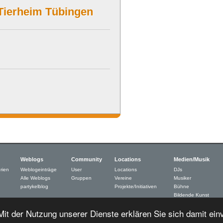
/Tierheim Tübingen
Weblogs
Community
Locations
Medien/Musik
rien
Weblogeinträge
User
Locations
DJs
Alle Weblogs
Gruppen
Vereine
Musiker
partykelblog
Projekte/Initiativen
Bühne
Bildende Kunst
Neue Medien
 Mit der Nutzung unserer Dienste erklären Sie sich damit ei
Schrifsteller