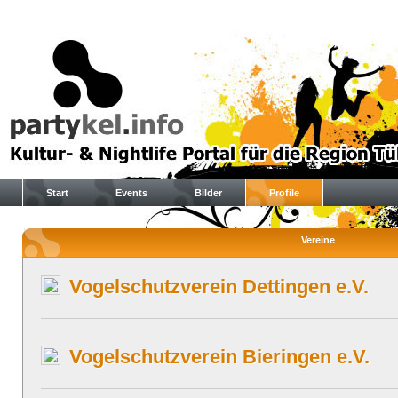
Start
Events
Bilder
Profile
Vereine
Vogelschutzverein Dettingen e.V.
Vogelschutzverein Bieringen e.V.