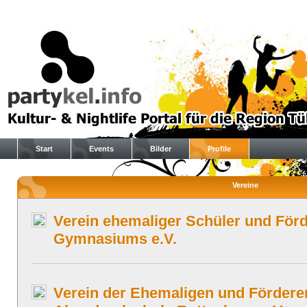
Start
Events
Bilder
Profile
Vereine
Verein ehemaliger Schüler und För
Gymnasiums e.V.
Verein der Ehemaligen und Fördere