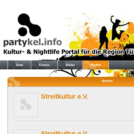
Start
Events
Bilder
Profile
Vereine
Streitkultur e.V.
Streitkultur e.V.