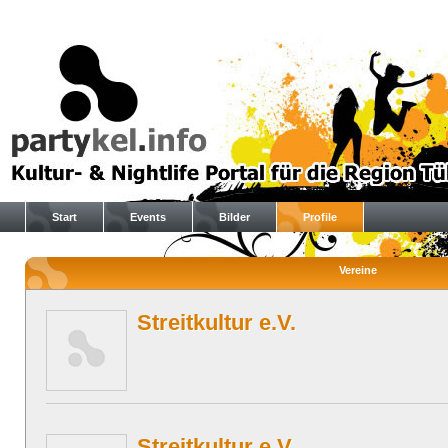
Start
Events
Bilder
Profile
Vereine
Streitkultur e.V.
Streitkultur e.V.