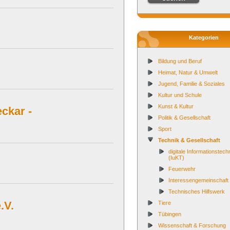
Kategorien
Bildung und Beruf
Heimat, Natur & Umwelt
Jugend, Familie & Soziales
Kultur und Schule
Kunst & Kultur
ckar -
Politik & Gesellschaft
Sport
Technik & Gesellschaft
digitale Informationstech
(IuKT)
Feuerwehr
Interessengemeinschaft
Technisches Hilfswerk
.V.
Tiere
Tübingen
Wissenschaft & Forschung