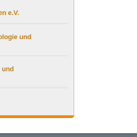
n e.V.
logie und
- und