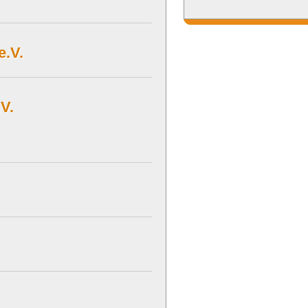
e.V.
V.