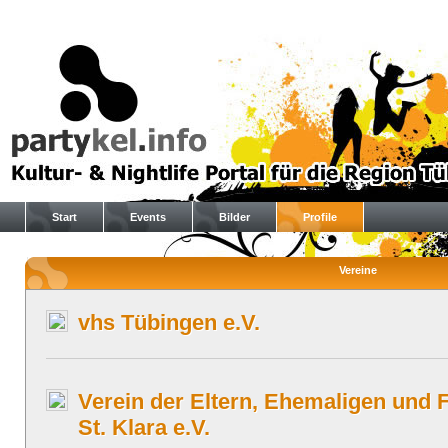
Start
Events
Bilder
Profile
Vereine
vhs Tübingen e.V.
Verein der Eltern, Ehemaligen und 
St. Klara e.V.