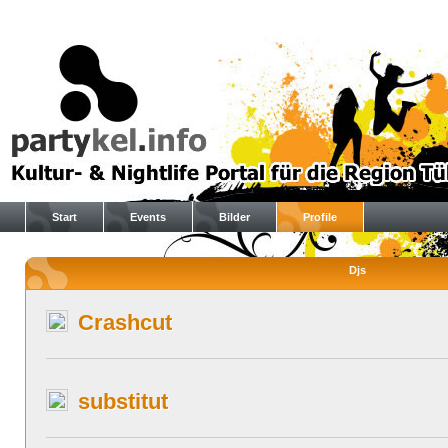
Start
Events
Bilder
Profile
Djs
Crashcut
substitut