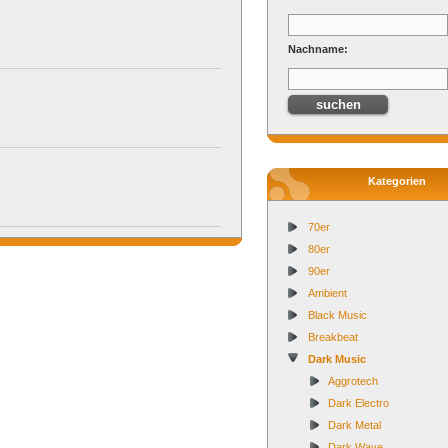
Nachname:
Kategorien
70er
80er
90er
Ambient
Black Music
Breakbeat
Dark Music
Aggrotech
Dark Electro
Dark Metal
Dark Wave