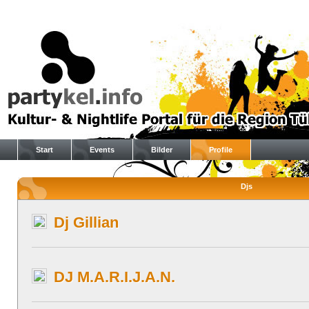
Start
Events
Bilder
Profile
Djs
Dj Gillian
DJ M.A.R.I.J.A.N.