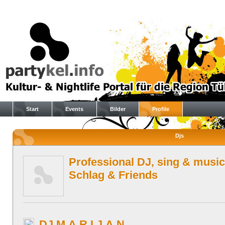
Start
Events
Bilder
Profile
Djs
Professional DJ, sing & music
Schlag & Friends
DJ M.A.R.I.J.A.N.