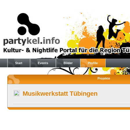
Start
Events
Bilder
Profile
Projekte
Musikwerkstatt Tübingen