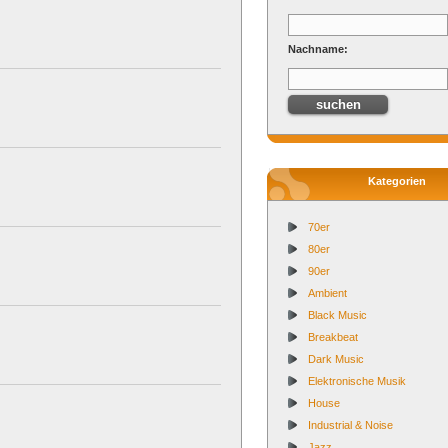
Nachname:
Kategorien
70er
80er
90er
Ambient
Black Music
Breakbeat
Dark Music
Elektronische Musik
House
Industrial & Noise
Jazz