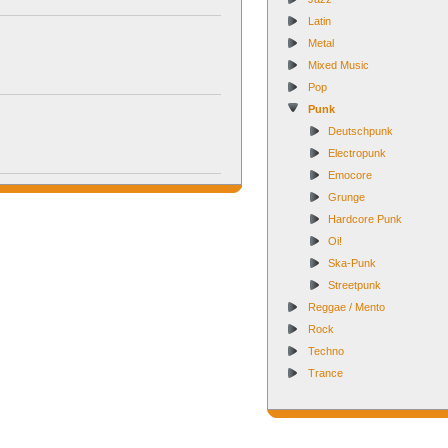
Latin
Metal
Mixed Music
Pop
Punk
Deutschpunk
Electropunk
Emocore
Grunge
Hardcore Punk
Oi!
Ska-Punk
Streetpunk
Reggae / Mento
Rock
Techno
Trance