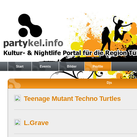
Start
Events
Bilder
Profile
Djs
Teenage Mutant Techno Turtles
L.Grave