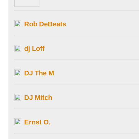
Rob DeBeats
dj Loff
DJ The M
DJ Mitch
Ernst O.