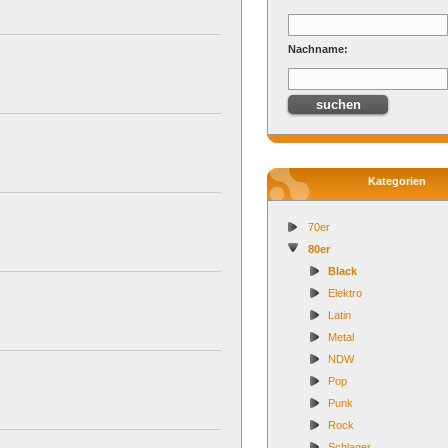
Nachname:
Kategorien
70er
80er
Black
Elektro
Latin
Metal
NDW
Pop
Punk
Rock
Schlager