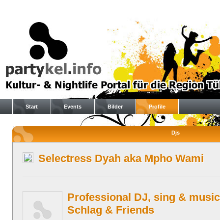
Start
Events
Bilder
Profile
Djs
Selectress Dyah aka Mpho Wami
Professional DJ, sing & music
Schlag & Friends