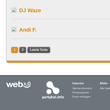
DJ Waze
Andi F.
1
2
Letzte Seite
Kalender
Bilder
Wochenübersicht
Alle Gale
Kinoprogramm
Event eintragen