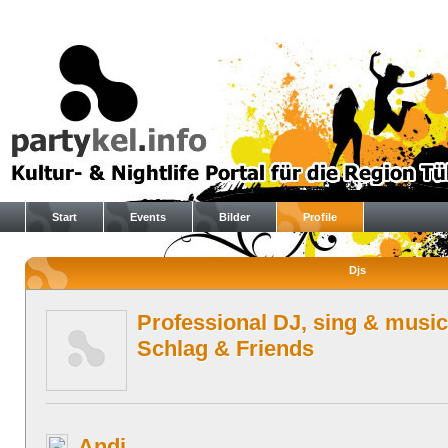
Start
Events
Bilder
Profile
Djs
Professional DJ, sing & music
Schlag & Friends
Andi