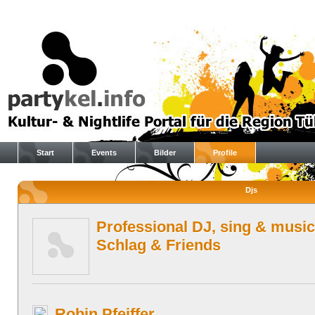
Start
Events
Bilder
Profile
Djs
Professional DJ, sing & music
Schlag & Friends
Robin Pfeiffer