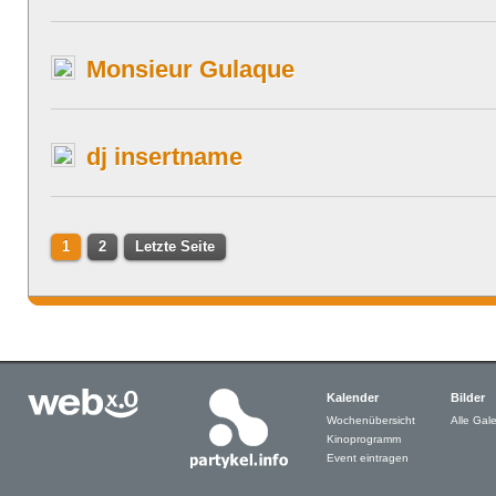
Monsieur Gulaque
dj insertname
1
2
Letzte Seite
Kalender
Bilder
Wochenübersicht
Alle Gale
Kinoprogramm
Event eintragen