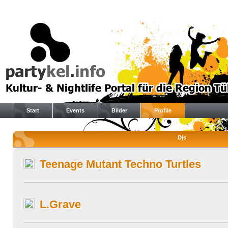
Start
Events
Bilder
Profile
Djs
Teenage Mutant Techno Turtles
L.Grave