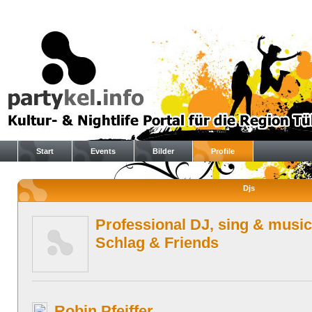
Start
Events
Bilder
Profile
Djs
Professional DJ, sing & music
Schlag & Friends
Robin Pfeiffer