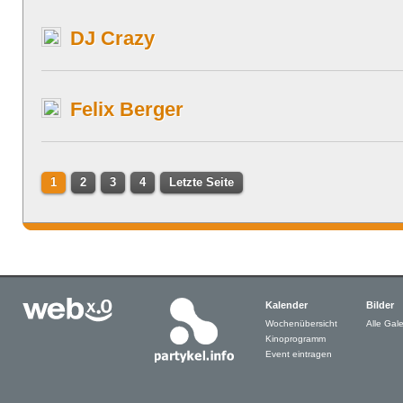
DJ Crazy
Felix Berger
1
2
3
4
Letzte Seite
Kalender
Bilder
Wochenübersicht
Alle Gale
Kinoprogramm
Event eintragen